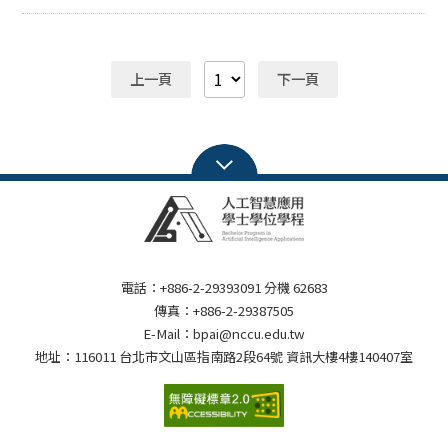
生態圈產學交流會。本次集結政大、中央大學、臺北科技
計算思維與人工智慧應用導論 生成式AI及資料科學應用實
大學等20門課程，共150組專題逾650位學生參與，並邀
作 資訊科學系大學部專題成果展 【指導單位】教育部
請25家企業蒞臨，打造學界與產業的合作橋梁，參展人數
【聯合主辦】 國立政治大學 人工智慧跨域研究中心(AI中
再創新高。自2023年起辦理的Innofest聯展，今年首度擴
心)、資訊學院、人工智慧應用學士學位學程(AI學程) 、資
上一頁
下一頁
大為校級舉辦，匯聚全校各領域課程的AI跨域創意，成為
訊科學系、創新國際學院 【歷屆聯展資訊】 2023
產官學界AI跨域交流的重要樞紐。 AI應在地化，具備商業
Innofest@ICI：https://reurl.cc/dQ2RA2 2023 計算思維
化潛力與人文底蘊 政大副校長詹志禹於開幕致詞時指出，
&AI期末發表：https://reurl.cc/qG5yb0 2024
Innofest不僅連結國內學子，更讓國際生共同探索社會科
Innofest@ICI：https://reurl.cc/xN9d2E 2024
學與AI的交集。他特別感謝產業界的大力支持與積極參
Innofest@AI：https://reurl.cc/LamYgx 2025 NCCU
與，強調企業專家現場觀摩與指導學生作品，將為學子帶
Innofest：https://reurl.cc/EbRMaR
來最真實、最具價值的專案式學習體驗，有效縮短學術理
論與產業實務間的距離。 中央大學副校長陳文逸強調，AI
是工具，個人專業才是基礎。未來人才需兼具技術能力與
人文思維，以創造真正有價值的AI應用。此次活動展現文
電話：+886-2-29393091 分機 62683
法商領域也具備跨足AI的能力，政大AI中心主任暨資訊學
傳真：+886-2-29387505
院院長劉吉軒表示，很高興能提供匯聚不同學院學習成果
E-Mail：bpai@nccu.edu.tw
的平臺，期待學生成果能獲得政府及業界的關注。 產官學
地址：116011 台北市文山區指南路2段64號 資訊大樓4樓140407室
資源支持AI發展，政大深化產業連結 除了學界投注心血，
政府也以資金和實務經驗協力AI發展。國科會科技辦公室
副執行秘書邱維辰則強調，AI應與人類社會共存，學生應
學習如何將學科的問題轉化為AI解決方案，並鼓勵學界、