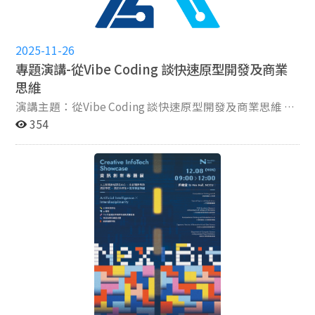
都該學會寫程式。」但這不代表你需要死背語法，而是你
齡照護與心理健康領域，學生們分享專案開發背後的動機
需要掌握「如何與 AI 協作開發系統」的邏輯。本工作坊
與挑戰。由統計系與資管系學生組成的團隊開發了一套針
將帶你跨越「非資訊背景」的鴻溝，學習未來的核心競爭
對獨居長者的照護系統。團隊成員黃怡瑄表示，開發動機
2025-11-26
力：從需求分析、撰寫規格、技術選型，到除錯與部署上
源於個人經驗：「因為爸爸跟阿嬤住得很遠，阿嬤生病時
線的完整開發流程。你將不再只是使用者，而是指揮 AI
專題演講-從Vibe Coding 談快速原型開發及商業
爸爸無法即時接送，所以希望透過這個平台起到輔助作
寫程式的「產品經理」與「架構師」。 我們將透過一起實
思維
用。」該系統結合了生成式 AI ，提供國語與臺語雙語種
作「一個系統」，帶你親自走過一趟軟體生命週期。你會
的語音聊天功能。 在藝術與人機互動方面，有團隊利用生
演講主題：從Vibe Coding 談快速原型開發及商業思維 講
發現，只要懂得用正確的邏輯拆解問題，你就能駕馭 AI，
成式 AI 與 VR 技術創作出互動體驗。體驗者透過揮動手臂
師：陶韻智（台大兼任教授 / 口袋證券董事長） 主持：郭
354
實現你腦中的系統藍圖。 講者：崔殷豪 / 一人x AI 獨立公
與移動腳步，能即時生成獨一無二的視覺作品。開發同學
正佩（AI學程兼任助理教授） 【報名連結】
司（400億上市資訊公司前副總） 議程： 10:20-10:30 報
陳濰澤說明：「現在人機互動的趨勢是從『人去適應機
https://reurl.cc/GGAZrW，即日起至11月30日止截止
到 10:30-12:00 課程Ⅰ：AI時代人人應該都是AI開發專案
器』變成『機器去適應人』，我們希望透過 AI 動態回饋
【演講時間】114年12月1日 16:10-19:00 【活動地點】研
經理：如何用自然語言「指揮」程式碼 12:00-13:00 休息
來驅動程式。」他也透露，首次嘗試多人互動功能時，在
究大樓2樓 250203教室 【報名對象】歡迎教師 , 職員工 ,
13:00-14:30 課程Ⅱ：從許願到實現：將模糊的想法轉化
連線同步與圖片共享上遇到了不少技術困難。 此外，心理
學生 , 校外人士 【講題介紹】 本次演講由郭正佩老師邀請
為精確的AI指令 14:30-14:45 休息 14:45-15:45 課程Ⅲ：
系的外籍學生團隊，則提出利用聊天記錄進行心理診斷輔
LINE 前總經理陶韻智，講者將從自身 All in AI 的歷程，談
當AI犯錯時：學會「除錯溝通」與「產品上線」
助的創新概念。團隊成員Cihan van Eijk說明，傳統心理諮
他怎麼學 AI，怎麼學 Vibe Coding，自己 Vibe Coding 了
商多依賴個案自述或家屬提供的病史，他們希望能從個案
100+ 應用的歷程，裡面的技術與商業想法，分享給聽
與親友的日常對話數據中獲得更多洞察。但他也直言目前
眾。 現場也會帶大家快速做個 Vibe Coding project，邀
面臨的最大挑戰是隱私權問題：「Going Through
請各位參加者帶著筆電一起參與。
Someone's Chat Data for Good Purpose but Still is
Relatively Radical.（即便出於良善目的去查看某人的聊