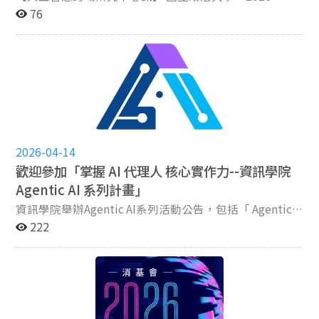
NCCU Innofest期末聯展」於6月1日在四維堂盛大開幕，
那些每天都在看真實職缺、了解企業需要什麼人才的人，
76
匯聚校內外129組學生團隊、超過650位學生共同參與，
也許一個下午，你就能多看見幾條原本沒想過的路。
展現人工智慧、資料分析、永續發展、數位轉型及跨域創
TAICA 特別攜手 104 人力銀行，推出「站在有光的地方｜
新等多元成果。今年聯展除政大師生外，亦邀請日本九州
TAICA × 104 職涯探索工作坊」， 邀請 104 職涯發展專
大學、國立臺北科技大學、國立臺中科技大學夥伴共同參
家，和你一起從「我不知道自己能做什麼」，慢慢整理
展，透過跨校與國際交流，激盪更多創新思維與合作契
出：我擅長什麼？市場需要什麼？我下一步可以先做什
機。活動當日亦邀請數位發展部數位產業署平臺經濟組組
麼？ ???? 一個下午，幫自己把未來想得更清楚一點 這次
長施偉仁、中華民國全國工業總會秘書長呂正華、中華經
工作坊，你將透過實際操作與交流： ???? 探索方向｜從
濟研究院院長連賢明，以及台灣人工智慧學校教務長蔡明
自己的能力與興趣出發，找出可能適合你的職涯選擇
2026-04-14
順等產官學界代表蒞臨參與，共同見證學生跨域創新成
???? 善用 AI｜運用 AI 職涯工具，探索職缺與不同發展路
果。 開幕典禮由政治大學副校長 陳樹衡 代表學校致詞。
徑 ???? 看懂履歷｜了解企業怎麼看履歷，以及如何呈現
歡迎參加「掌握 AI 代理人 核心實作力--資訊學院
陳副校長表示，Innofest 自創新國際學院推動以來，今年
自己的亮點 ???? 理解市場｜知道現在企業需要哪些人
Agentic AI 系列計畫」
已邁入第四屆，逐步發展成為政大重要的校園創新品牌。
才、哪些能力值得提早準備 ???? 直接問專家｜把你對實
資訊學院舉辦Agentic AI系列活動公告，包括「 Agentic
他指出，創新往往源自不同觀點與知識的交流碰撞，而
習、求職、職涯選擇的問題，直接帶來和 104 職涯專家討
AI 線上英語課程補助計畫」以及「 Agentic AI 技術交流大
222
Innofest 正是一個讓創意、想法與跨域知識彼此連結的平
論 活動採 40 人小班互動形式，透過討論、實作與職涯探
賽」，計畫中會提供線上英語課程補助及競賽獎金！ 本
台。透過學生、教師及產業夥伴的交流互動，讓原本仍在
索活動，讓你真的花一個下午，重新整理自己的方向。
次Agentic AI系列活動的補助對象為資訊學院全體在學學
萌芽階段的構想得以持續發展、轉化與實踐。他也勉勵同
也許你還不知道最後會走去哪裡， 但希望這一天，可以讓
生（含雙主修與輔系），歡迎有興趣的同學報名參加！
學保持對世界的好奇心與探索精神，勇於突破既有框架，
你更知道自己下一步往哪裡走。 期待在工作坊與你見面！
說明會報名：https://bit.1y/4su0EEA 4/21(二) 12:20-
持續尋找新的可能性。 閉幕典禮則由政治大學校長 李蔡
如有相關問題，請逕洽主辦單位邱小姐 電子信箱：
13:00@大仁樓301教室(提供午餐，請提前報名) 計畫說
彥 致詞。李校長表示，自四年前學校啟動 Innofest 以
pinching.chiu@gmail.com
明網頁：www.cs.nccu.edu.tw/web/news