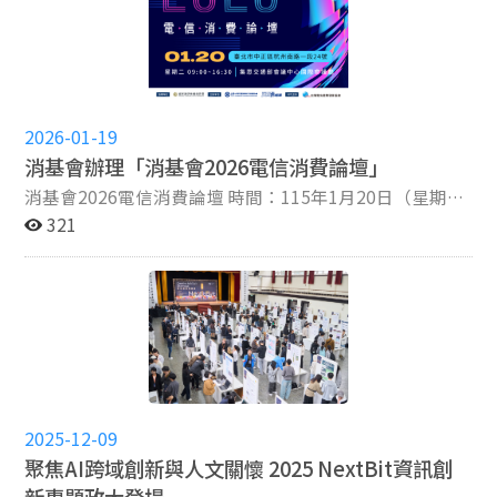
來，活動已逐步發展成為每學期師生引頸期盼的重要盛
會，也成為展現政大跨域創新教育成果的重要平台。他指
出，學校推動 Innofest 的核心目標，在於培育能夠回應社
會需求、具備實際應用能力的人才，期盼學生能透過課程
學習與專題實作，將所學知識轉化為解決真實問題的能
力，進一步為社會與國家發展貢獻所長。 李校長進一步表
2026-01-19
示，人工智慧正快速改變各領域的發展樣貌，而透過專題
消基會辦理「消基會2026電信消費論壇」
實作，讓學生從自身關注的議題出發，嘗試以AI的視角重
消基會2026電信消費論壇 時間：115年1月20日（星期
新思考與詮釋問題，是極具價值的學習歷程。他認為，
二）9:00-16:30 地點：集思交通部會議中心國際會議廳
321
Innofest不僅是成果展示的平台，更是激發創意與交流的
（100臺北市中正區杭州南路一段24號）。 報名日期：即
重要場域，希望同學們能將此次展出的成果持續深化，無
日起至1月18日（星期日）止 活動網址：
論是在後續課程、研究計畫，甚至未來創新創業的道路
https://www.consumers.org.tw/product-detail-
上，都能延續跨域創新的精神與對AI技術的熱情，持續探
4004678.html 活動聯絡人：消基會林小姐 02-2700-1234
索更多可能性，讓Innofest成為政大最具代表性的創新教
分機304
育特色之一。 此外，本次活動亦感謝國立政治大學人工智
慧跨域研究中心（AI中心）、創新國際學院、理學院、應
用數學系、學務處職涯中心、資訊學院、人工智慧應用學
士學位學程（AI學程）、數位內容學程及永續創新民主研
2025-12-09
究中心，以及國立臺北科技大學資訊與財金管理系、國立
聚焦AI跨域創新與人文關懷 2025 NextBit資訊創
臺中科技大學、日本九州大學 Robert T. Huang
新專題政大登場
Entrepreneurship Center（QREC）、財團法人中華經濟