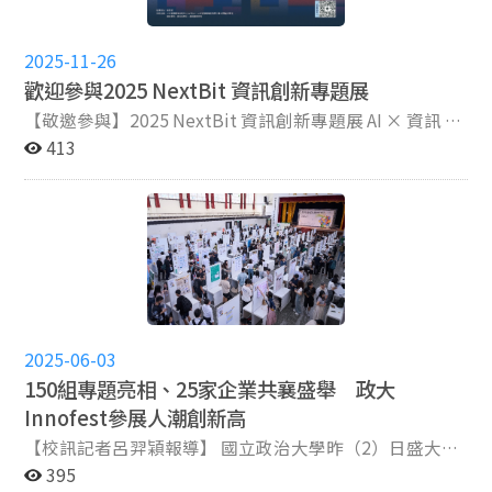
天數據，這仍然是相對激進的作法。）」 聯展最後，資訊
科學系大學部專題評選出多項優秀作品。其中，許博崴同
學開發的「基於 SwinTransformer 模型智慧食譜推薦平
2025-11-26
台」憑藉其實用性與技術亮點，榮獲「人氣獎」。在「優
歡迎參與2025 NextBit 資訊創新專題展
良獎」方面，獲獎專題為廖經翔同學的T2 I Prompt
【敬邀參與】2025 NextBit 資訊創新專題展 AI × 資訊 ×
Seeker — A System for Generating Image-Based
創新成果一次看 114-1學期期末聯展正式以 「NextBit 資
413
Prompts and Exploration專題、何嘉柚同學的Early In-
訊創新專題展」 全新定位登場！本展聚焦 AI 跨域課程與
Kernel eBPF/XDP Filtering for Reducing Multicast
資訊相關科系的專題成果，與 6 月的 Innofest 校級聯展
Overhead in IoT Service Discovery專題，以及吳岱芸同
做出更明確的品牌區隔，成為政大資訊與 AI 創新應用的
學的Memory Management of LLM-Driven Storytelling
重要年度成果展。本次展出將匯聚 97 組學生團隊，涵蓋
for AI-Native Narrative Games專題，皆充分展現學生在
從計算思維、人工智慧實務、生成式 AI 應用到跨域應用
AI應用、系統底層優化及互動娛樂技術上的創新實力。 除
研究等多元課程成果，完整呈現學生從創意發想、工具操
專題展示外，本次更加入7組資訊學院研究生團隊於現場
作到跨領域實作的完整歷程。 除課程專題外，亦有資訊學
舉行「學術研究成果發表」，議題涵蓋身分與交易安全
院學術研究成果發表，共有 7 組研究生團隊 於現場分享最
(Authentication & Crypto)、視覺與感知(Computer
2025-06-03
新研究成果，展現政大在資訊科學與 AI 領域的研究能
Vision & ML)，以及虛擬實境與觸覺回饋等多重面向。透
量。 【觀展報名連結】 https://reurl.cc/4bQY72 【時
150組專題亮相、25家企業共襄盛舉 政大
過學術研究的加入，展現政大在數位轉型與資訊科學領域
間】2025年12月8日 09:00-12:00（12/8 12:00-12/9
Innofest參展人潮創新高
的豐沛研發能量。 2025 NextBit Exhibition Section：
12:00靜態展覽 ） 【地點】國立政治大學四維堂（聯展將
https://linktr.ee/2025_NextBit 本文轉轉自政大校園新
【校訊記者呂羿穎報導】 國立政治大學昨（2）日盛大舉
以雙語進行） 【本次參展單位/課程】 計算思維與人工智
聞
辦 2025 NCCU Innofest期末專題海報聯展，暨政大鏈結AI
395
慧 人工智慧實務專題 114年度資訊學院學術研究成果發表