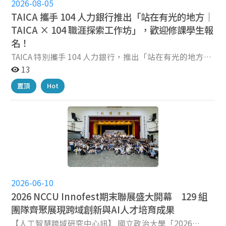
2026-08-05
TAICA 攜手 104 人力銀行推出「站在有光的地方｜
TAICA × 104 職涯探索工作坊」，歡迎修課學生報
名！
TAICA 特別攜手 104 人力銀行，推出「站在有光的地方｜
TAICA × 104 職涯探索工作坊」 ???? 活動資訊｜站在有
13
光的地方TAICA × 104 職涯探索工作坊 ???? 活動時間｜
置頂
Hot
2026.08.25(二) 下午1:30-4:30 ???? 活動地點｜臺大醫院
國際會議中心205會議室 ???? 活動名額｜40 人，小班
制，額滿為止 ???? 參加對象｜TAICA 盟校學生 (TAICA修
課學生優先錄取) ???? 與其一個人反覆想「我到底適合什
麼」，不如用一個下午，和真正了解職場的人一起找答
案。 立即報名：https://tinyurl.com/yc7thdat ---- 看著
身邊的同學開始找實習、投履歷、準備面試，甚至已經有
人很清楚自己畢業後想去哪裡—— 你是不是也會突然感到
有點焦慮： 「那我呢？」 「我到底適合什麼工作？」
2026-06-10
「我也想開始努力，但要從什麼地方開始呢？」 在 AI 快
2026 NCCU Innofest期末聯展盛大開幕 129 組
速改變職場的時代，選擇好像變多了，方向卻不一定變得
團隊齊聚展現跨域創新與AI人才培育成果
更清楚。 「我到底適合什麼工作？」這個問題，自己想三
【人工智慧跨域研究中心訊】 國立政治大學「2026
個月，可能還是想不出答案。 但如果把這個問題，帶去問