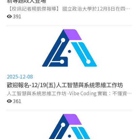
研究院及財團法人資訊工業策進會等校內外夥伴共同協力
【校訊記者楊凱傑報導】 國立政治大學於12月8日在四維
辦理。透過跨校、跨域及跨國合作，共同打造學生創新實
堂舉辦「2025 NextBit 資訊創新專題展」，由人工智慧
391
踐與交流展示的平台，展現AI時代跨域人才培育的豐碩成
跨域研究中心( AI 中心)、創新國際學院、資訊學院、資訊
果，也為未來產學合作、國際交流與創新創業發展奠定更
科學系及人工智慧應用學士學位學程(AI學程)一同舉行。
深厚的基礎。 本報導摘錄自人工智慧跨域研究中心，照片
本次展覽匯聚99組學生團隊，內容涵蓋計算思維、生成式
來源為創國學院。
AI 應用至跨域實作等多樣化成果。 政大校長李蔡彥致詞
表示舉辦專題展已成為學校的一項重要傳統：「這項傳統
象徵著學生不再只是為了課程或學位製作專題，而是希望
這些成果不僅止於自己知道，更能被他人看見並對社會有
所貢獻。」政大副校長詹志禹則強調跨領域結合的重要
2025-12-08
性：「當你將 AI 與教育領域結合、與商學結合，或是與
永續議題結合時，這些領域的通透都會創造出新的應用與
歡迎報名-12/19(五)人工智慧與系統思維工作坊
關係。」他指出，正是這些多元化的關係造就了政大在 AI
人工智慧與系統思維工作坊 -Vibe Coding 實戰：不懂資
領域完整的光譜，更協助建構了社會永續的未來。 政大
訊都可以用 AI 掌握從『需求分析』到『產品上線』的開
361
AI 中心主任暨資訊學院院長劉吉軒於致詞時特別勉勵學
發全貌。 報名連結：https://reurl.cc/oKyozD 主辦單
生，應將 AI 視為「具高度生產能力的工具」，他指出，
位：教務處教發中心、人工智慧應用學士學位學程 活動時
學校將持續透過多元課程與專題實作，鼓勵同學積極掌握
間：民國114年12月19日(五) 10:30~16:00(10:20-10:30報
並熟練運用各式 AI 工具，因為這將為未來的職涯發展與
到) 活動地點：大仁樓4樓200401電腦教室 工作坊介紹：
專業精進帶來重要且有利的助力。 本次展覽中，多組學生
AI 專家吳恩達（Andrew Ng）曾說：「在 AI 時代，人人
團隊展現將科技應用於解決社會問題的創意，特別是在高