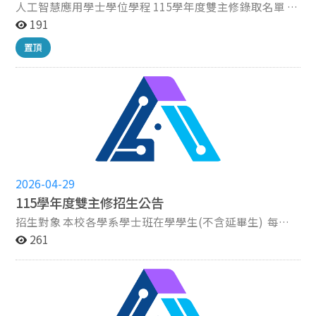
人工智慧應用學士學位學程 115學年度雙主修錄取名單 學
號 姓名 113xxx005 張○朗 113xxx001 湯○敏 113xxx057
191
謝○勻 113xxx059 吳○庭 114xxx414 何○甯 113xxx054
置頂
潘○慈 112xxx017 盧○聞 112xxx022 汪○駿 111xxx064
張○詩 114xxx018 謝○霓 114xxx054 林○欣 113xxx025
陳○祈 113xxx033 黃○維 113xxx085 何○陞 113xxx052
方○享 113xxx080 楊○穎 112xxx003 鄭○希 112xxx026
簡○志 113xxx030 文○云 113xxx023 吳○澤 113xxx027
李○宇 113xxx211 劉○廷 114xxx001 王○君 113xxx013
張○靖 112xxx021 洪○馨 111xxx023 紀○釗 備註：名單
依學號排序，非錄取順序。
2026-04-29
115學年度雙主修招生公告
招生對象 本校各學系學士班在學學生(不含延畢生) 每年
實際招生名額以本校教務處雙主修公告為主-115學年度招
261
生名額為 30人​ 申請及甄選 115學年度修讀雙主修之申請
時間為115/4/30-115/5/6。 配合本校雙主修申請之作業
時程，於iNCCU校務系統申請修讀。​( iNCCU系統路徑：
Web入口／學生資訊系統／學術服務／輔系雙主修申請修
讀；注意：逾時系統將自動關閉) 於學校iNCCU校務系統