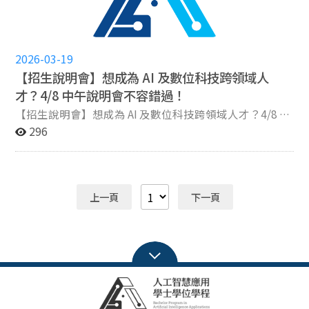
申請後，請填寫學程申請資料表(網址)，並將以下文件以
PDF格式於規定期限內上傳，開放填寫時間為115/4/30
四)09:00-114/5/6(三)23:59，請務必於時間截止前送出表
2026-03-19
單，逾期系統將自動關閉。 (如無法點選，請自行複
製網址 ) (1)雙主修申請表 - 檔案命名格式為「115申
【招生說明會】想成為 AI 及數位科技跨領域人
請表-學號姓名.pdf」 (2)歷年成績單 - 檔案命名格
才？4/8 中午說明會不容錯過！
式為「115成績單-學號姓名.pdf」(如曾習學程必修科
【招生說明會】想成為 AI 及數位科技跨領域人才？4/8 中
目，請於成績單上畫記，如無則免) (3)成績排名書 -
午說明會不容錯過！ 資訊學院兩大熱門學程—《數位內
296
檔案命名格式為「115排名證明書-學號姓名.pdf」
容與科技》與《人工智慧應用》學程，將在 4/8舉辦聯合
(4)其他有助審查資料 - 檔案命名格式為「115其他資料-
招生說明會，帶你一次搞懂兩個學程的課程內容與雙主修
學號姓名.pdf」(如多項資料請整合成一個檔案)
申請方式，還有免費午餐等你來拿！透過雙主修，成為跨
域複合型人才。 時間地點：4/8(三) 12:00-13:00 綜院南
上一頁
下一頁
棟111教室 立即報名：https://reurl.cc/O6Xp3y 『數位
內容與科技學程』 → 人機介面、互動設計、創新科技、
智慧環境等 想做有溫度的科技產品？這裡是起點！ 『人
工智慧應用學程』 → 從 AI 基礎到實際應用，結合你的本
科專業 讓 AI 成為你職涯最強的加速器！