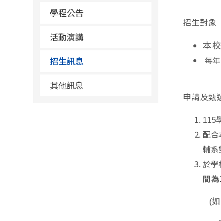
學程公告
招生對象
活動演講
本校
每年
招生訊息
其他訊息
申請及甄
115
配合
輔系
於學
間為
(