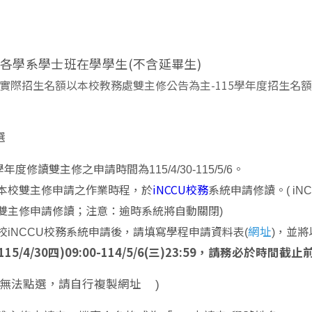
各學系學
士班
在學學生(不含延畢生)
實際招生名額以本校教務處雙主修公告為主
-115學年度招生名
選
學年度修讀雙主修之申請時間為115/4/30-115/5/6。
iNCCU校務
本校雙主修申請之作業時程，於
系統申請修讀。​( 
雙主修申請修讀；
注意：逾時系統將自動關閉
)
網址
校iNCCU校務系統申請後，請填寫學程申請資料表(
)
，並將
115/4/30四)09:00-114/5/6(三)23:59，請務必
如無法點選，請自行複製網址
)