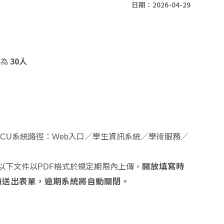
日期：2026-04-29
額為
30人
iNCCU系統路徑：Web入口／學生資訊系統／學術服務／
開放填寫時
以下文件以PDF格式於規定期限內上傳，
於時間截止前送出表單，逾期系統將自動關閉。