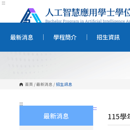
:::
跳
到
主
要
內
容
區
塊
最新消息
學程簡介
招生資訊
首頁
/
最新消息
/
招生訊息
:::
:::
最新消息
115