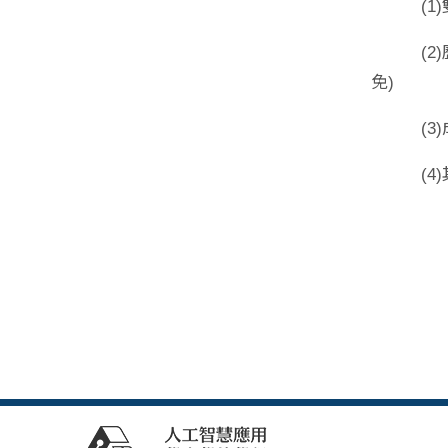
(1)雙
(2)歷年
免
)
(3)成
(4)其他