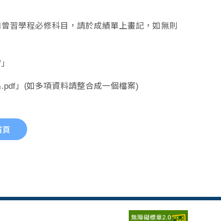
df」
如曾習學程必修科目，請於成績單上畫記，如無則
.pdf」
(如多項資料請整合成一個檔案
pdf」
)
首頁