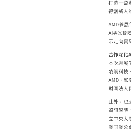
打造一套
得創新人
AMD參
AI專案
示走向實
合作深化
本次聯展
凌網科技
AMD、
財團法人
此外，也
資訊學院
立中央大
業同業公