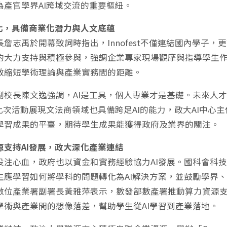
為產官學界AI跨域交流的重要樞紐。
地化，具備商業化潛力與人文底蘊
長詹志禹於開幕致詞時指出，Innofest不僅連結國內學子
的大力支持與積極參與，強調企業專家現場觀摩與指導學生
效縮短學術理論與產業實務間的距離。
副校長陳文逸強調，AI是工具，個人專業才是基礎。未來人
。此次活動展現文法商領域也具備跨足AI的能力，政大AI中
學習成果的平臺，期待學生成果能獲得政府及業界的關注。
源支持AI發展，政大深化產業連結
投注心血，政府也以資金和實務經驗協力AI發展。國科會科技
生應學習如何將學科的問題轉化為AI解決方案，並鼓勵學界、
數位產業署副署長黃雅萍表示，數發部數產署推動算力資源支援
學術與產業間的想像落差，幫助學生從AI學習到產業落地。