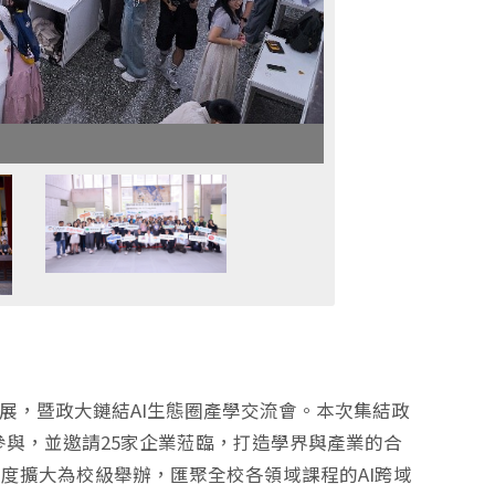
題海報聯展，暨政大鏈結AI生態圈產學交流會。本次集結政
生參與，並邀請25家企業蒞臨，打造學界與產業的合
年首度擴大為校級舉辦，匯聚全校各領域課程的AI跨域