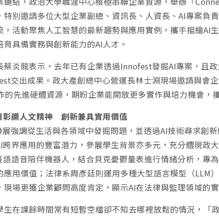
鏈結，政治大學職涯中心積極串聯企業資源，舉辦「Connecting 
，特別邀請多位大型企業副總、資訊長、人資長、AI專案負
流。活動聚焦人工智慧的最新趨勢與應用實例，攜手描繪AI
培育具備實務與創新能力的AI人才。
蔡炎龍表示，去年已有企業透過Innofest發掘AI專案，
nofest交出成果。政大產創總中心營運長林士淵現場邀請與
合作的先進硬體資源，期盼企業能開放更多實作與培力機會，攜
應用彰顯人文精神 創新兼具實用價值
fest聯展強調從生活與各領域中發掘問題，並透過AI技術尋求
AI跨界應用的豐富潛力，參展學生背景亦多元，充分體現政大
I臺語語音陪伴機器人，結合貝克憂鬱量表進行情緒分析，專為
的應用價值；法律系周彥廷則運用多種大型語言模型（LLM）
，現場更獲企業顧問高度肯定，顯示AI在法律與監理領域的
學生在課餘時間常有短暫空檔卻不知去哪裡放鬆的情況，「