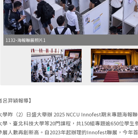
1132-海報聯展照片1
者呂羿穎報導】
學昨（2）日盛大舉辦 2025 NCCU Innofest期末專
大學、臺北科技大學等20門課程，共150組專題逾650位學
展人數再創新高。自2023年起辦理的Innofest聯展，今