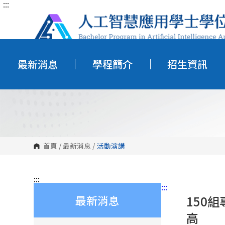
:::
跳
到
主
要
內
容
區
塊
最新消息
學程簡介
招生資訊
首頁
/
最新消息
/
活動演講
:::
:::
最新消息
150
高