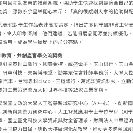
實用且互動友善的推薦系統，協助學生快速找到最適合自己
氣獎，應數系余星樂開心表示：「真的很感謝大家的協助與
展代表也對學生作品表達高度肯定，指出許多同學雖非資工背景
開發，令人印象深刻。他們建議，若能將展品開源並持續優化
際應用，成為學生履歷上的加分亮點。
AI教育，共創產官學交流契機
吸引國泰世華銀行、國泰金控、威盛電子、玉山銀行、玉山
、研華科技、先勢博報堂、勤業眾信會計師事務所、大聯大
和泰汽車、台灣思科cisco、王道銀行、萬旭浤資訊科技、
資訊工業策進會及大同世界科技等25家企業參與。
感謝國立政治大學人工智慧跨域研究中心（AI中心）、創新
、創新與創造力研究中心、人工智慧應用學士學位學程（AI
學、國立臺北科技大學資訊與財金管理系、財團法人中華經
會共同協力舉辦，與政大持續深化AI教學，推動更多跨領域創