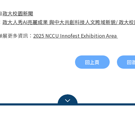
自
政大校園新聞
：
政大人秀AI亮麗成果 與中大共創科技人文跨域新貌/ 政大
聯展更多資訊：
2025 NCCU Innofest Exhibition Area
回上頁
回