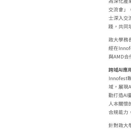
為深化產業
交流會」
士深入交
踐，共同
政大學務長
經在In
與AMD
跨域AI
Inno
域，展現
勤打造A
人本關懷
合規能力
針對政大