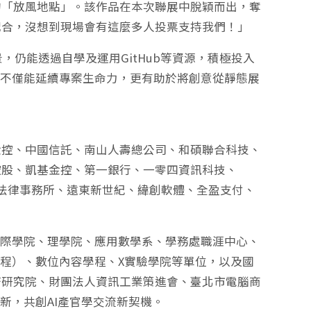
的「放風地點」。該作品在本次聯展中脫穎而出，奪
配合，沒想到現場會有這麼多人投票支持我們！」
，仍能透過自學及運用GitHub等資源，積極投入
，不僅能延續專案生命力，更有助於將創意從靜態展
金控、中國信託、南山人壽總公司、和碩聯合科技、
控股、凱基金控、第一銀行、一零四資訊科技、
立勤法律事務所、遠東新世紀、緯創軟體、全盈支付、
國際學院、理學院、應用數學系、學務處職涯中心、
學程）、數位內容學程、X實驗學院等單位，以及國
濟研究院、財團法人資訊工業策進會、臺北市電腦商
新，共創AI產官學交流新契機。