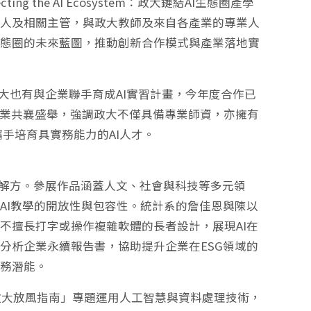
the AI Ecosystem：政大鏈結AI生態圈產學
責人及相關主管，與政大教師及來自各產業的專業人
生態圈的未來藍圖，推動創新合作模式與產業落地實
且政大也有與企業聯手育成AI實習計畫，今年度合作已
會企業共襄盛舉，強調政大不僅具備專業師資，亦擁有
手培育具實務能力的AI人才。
創新解方。參展作品涵蓋人文、社會與科技等多元領
AI教學的開放性與包容性。統計系的詹佳恩與陳以
不擅長打字或操作複雜軟體的長者設計，展現AI在
分析企業永續報告書，協助提升企業在ESG領域的
實務潛能。
政大放風指南」專題運用人工智慧與資料處理技術，