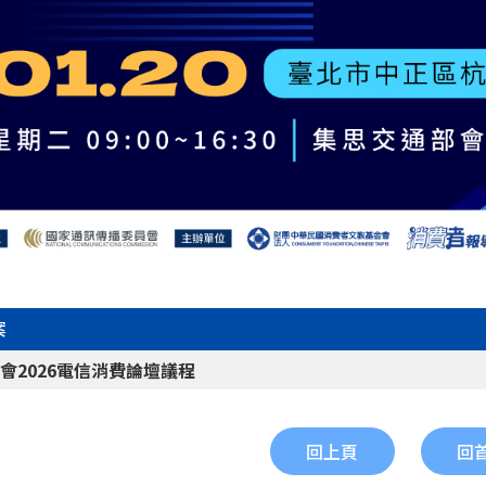
案
會2026電信消費論壇議程
回上頁
回