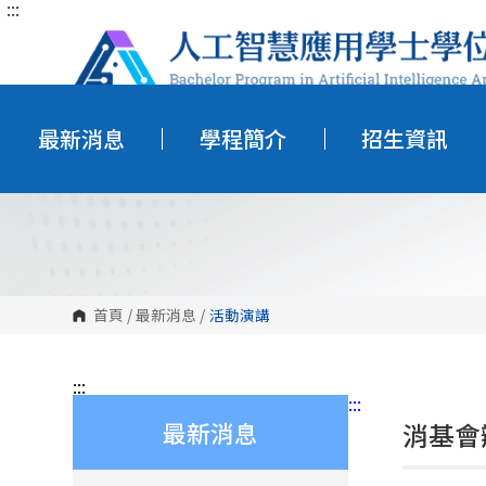
:::
跳
到
主
要
內
容
區
塊
最新消息
學程簡介
招生資訊
首頁
/
最新消息
/
活動演講
:::
:::
最新消息
消基會