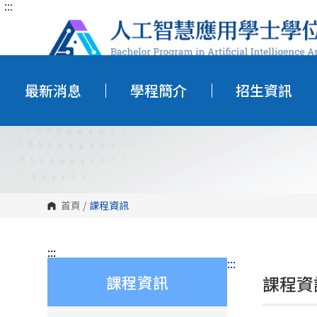
:::
跳
到
主
要
內
容
區
塊
最新消息
學程簡介
招生資訊
首頁
/
課程資訊
:::
:::
課程資訊
課程資