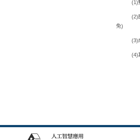
(1)雙
(2)歷年
免
)
(3)成
(4)其他