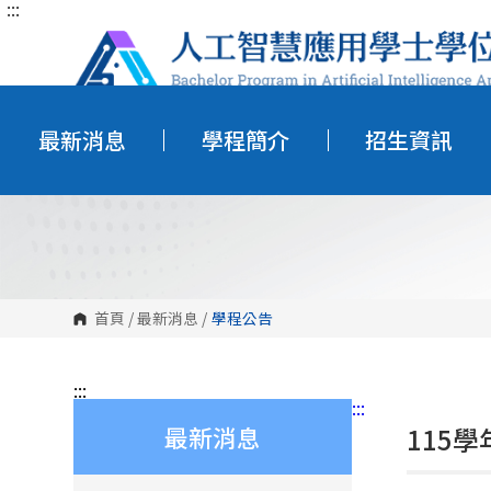
:::
跳
到
主
要
內
容
區
塊
最新消息
學程簡介
招生資訊
首頁
/
最新消息
/
學程公告
:::
:::
最新消息
115