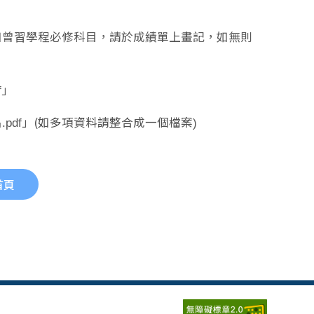
df」
如曾習學程必修科目，請於成績單上畫記，如無則
.pdf」
(如多項資料請整合成一個檔案
pdf」
)
首頁