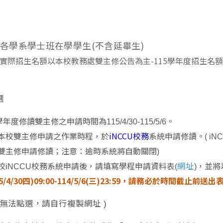
各學系學
士班
在學學生(不含延畢生)
實際招生名額以本校教務處雙主修公告為主
-115學年度招生名
選
學年度修讀雙主修之申請時間為115/4/30-115/5/6。
iNCCU校務
本校雙主修申請之作業時程，於
系統申請修讀。​( 
雙主修申請修讀；
注意：逾時系統將自動關閉
)
網址
校iNCCU校務系統申請後，請填寫學程申請資料表(
)
，並將
5/4/30四)09:00-114/5/6(三)23:59，請務必於時間截
如無法點選，請自行複製網址
)