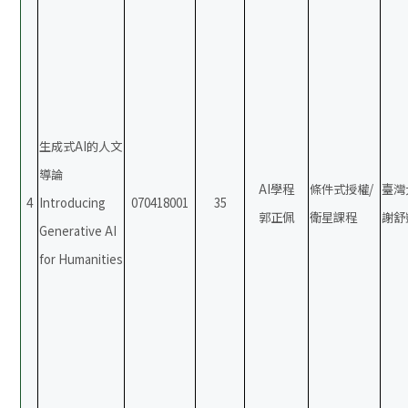
生成式AI的人文
導論
AI學程
條件式授權/
臺灣
4
Introducing
070418001
35
郭正佩
衛星課程
謝舒
Generative AI
for Humanities