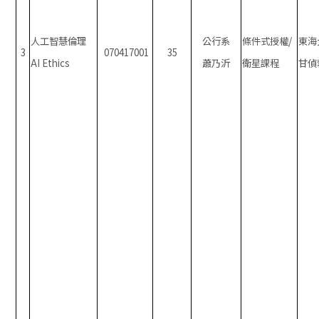
人工智慧倫理
公行系
條件式授權/
東海
3
070417001
35
AI Ethics
蕭乃沂
衛星課程
甘偵