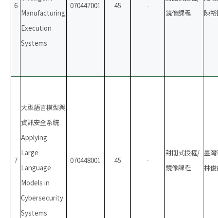
6
070447001
45
-
Manufacturing
鏡像課程
陳裕
Execution
Systems
大型語言模型與
資訊安全系統
Applying
Large
封閉式授權/
臺灣
7
070448001
45
-
Language
鏡像課程
林俊
Models in
Cybersecurity
Systems