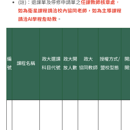
(註)：退課單及停修申請單之
任課教師核章處
，
如為衛星課程請洽校內協同老師，如為主導課程
請洽AI學程詹助教
。
編
政大選課
政大開
政大
授權方式/
開
課程名稱
號
科目代號
放人數
協同教師
盟校型態
開