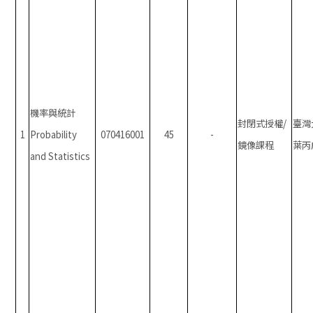
機率與統計
封閉式授權/
臺灣
1
Probability
070416001
45
-
鏡像課程
葉丙
and Statistics