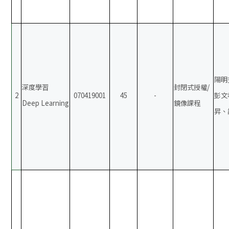
陽明
深度學習
封閉式授權/
2
070419001
45
-
彭文
Deep Learning
鏡像課程
昇、