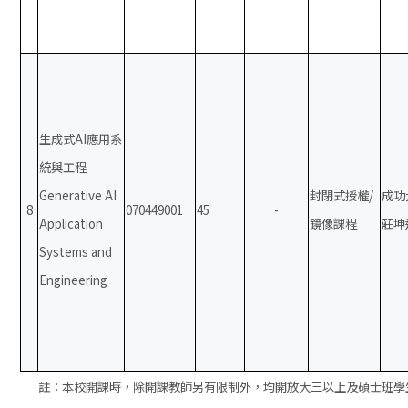
生成式AI應用系
統與工程
Generative AI
封閉式授權/
成功
8
070449001
45
-
Application
鏡像課程
莊坤
Systems and
Engineering
註：本校開課時，除開課教師另有限制外，均開放大三以上及碩士班學