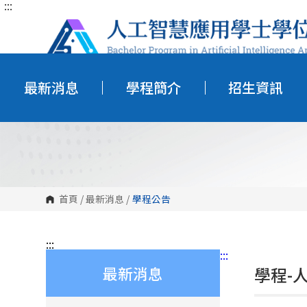
:::
跳
到
主
要
內
容
區
塊
最新消息
學程簡介
招生資訊
首頁
/
最新消息
/
學程公告
:::
:::
最新消息
學程-