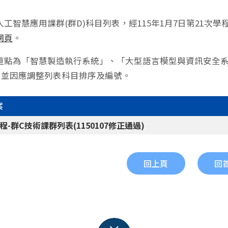
人工智慧應用課群(群D)科目列表，經115年1月7日第21
網頁
。
重點為「智慧製造執行系統」、「大型語言模型與資訊安全系
，並因應調整列表科目排序及編號。
案
學程-群C技術課群列表(1150107修正通過)
回上頁
回