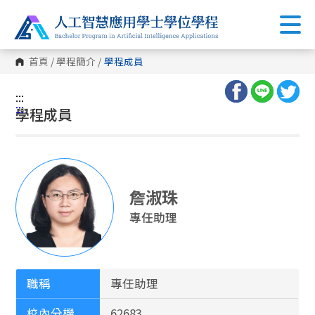
首頁
/
學程簡介
/
學程成員
:::
:::
學程成員
詹淑珠
專任助理
職稱
專任助理
校內分機
62683